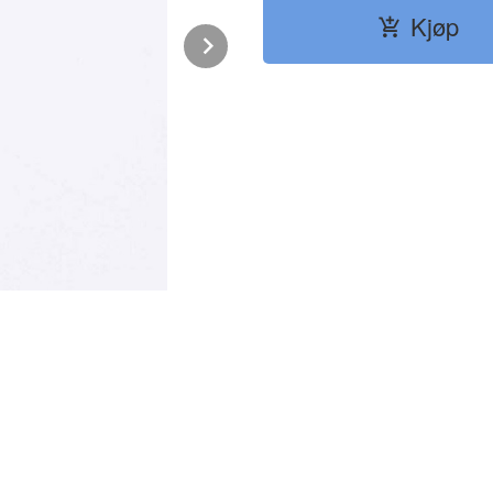
Kjøp
Next
LILLA PLASTSKJEER (24-pk)