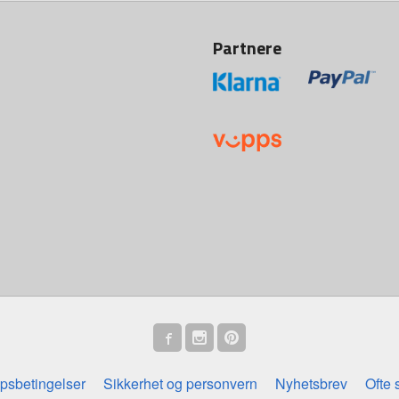
Partnere
psbetingelser
Sikkerhet og personvern
Nyhetsbrev
Ofte 