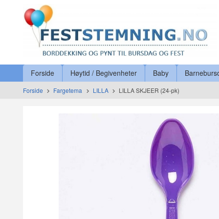
Gå
Lukk
til
innholdet
Produkter
Forside
Høytid / Begivenheter
Baby
Barneburs
Forside
Fargetema
LILLA
LILLA SKJEER (24-pk)