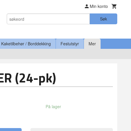
Min konto
Søk
Kaketilbehør / Borddekking
Festutstyr
Mer
ER (24-pk)
På lager