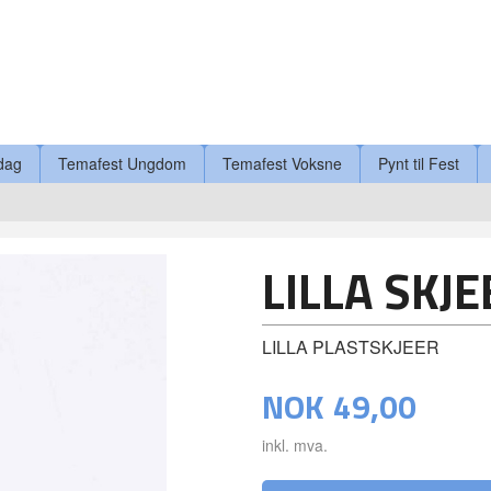
dag
Temafest Ungdom
Temafest Voksne
Pynt til Fest
LILLA SKJE
LILLA PLASTSKJEER
NOK
49,00
inkl. mva.