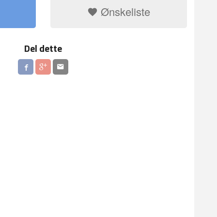
Ønskeliste
Del dette
LILLA PLASTS