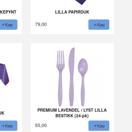
AKEPYNT
LILLA PAPIRDUK
79,00
Kjøp
Kjøp
PREMIUM LAVENDEL / LYST LILLA
UK
BESTIKK (24-pk)
55,00
Kjøp
Kjøp