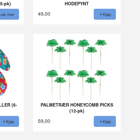
5-pk)
HODEPYNT
49,00
Les mer
Kjøp
LER (6-
PALMETRÆR HONEYCOMB PICKS
(12-pk)
59,00
Kjøp
Kjøp