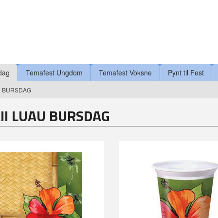
dag
Temafest Ungdom
Temafest Voksne
Pynt til Fest
U BURSDAG
I LUAU BURSDAG