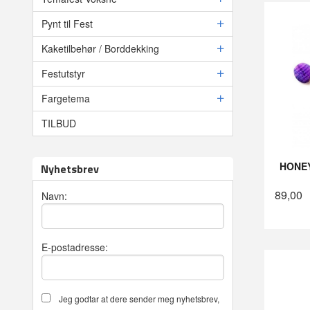
Pynt til Fest
Kaketilbehør / Borddekking
Festutstyr
Fargetema
TILBUD
HONEY
Nyhetsbrev
89,00
Navn:
E-postadresse:
Jeg godtar at dere sender meg nyhetsbrev,