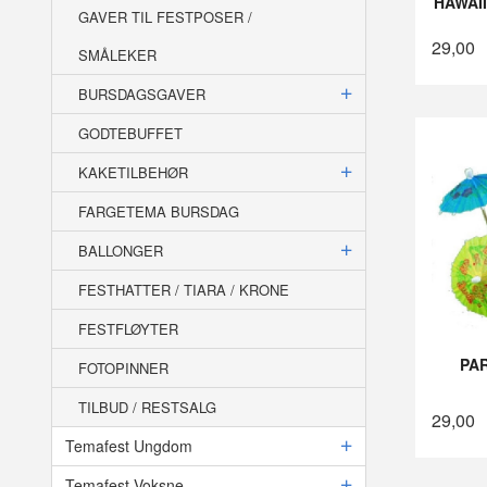
HAWAI
GAVER TIL FESTPOSER /
29,00
SMÅLEKER
BURSDAGSGAVER
GODTEBUFFET
KAKETILBEHØR
FARGETEMA BURSDAG
BALLONGER
FESTHATTER / TIARA / KRONE
FESTFLØYTER
PA
FOTOPINNER
TILBUD / RESTSALG
29,00
Temafest Ungdom
Temafest Voksne