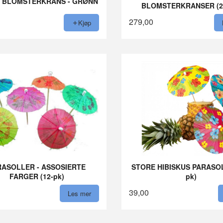
I BLOMSTERKRANS - GRØNN
BLOMSTERKRANSER (2
279,00
Kjøp
RASOLLER - ASSOSIERTE
STORE HIBISKUS PARASOL
FARGER (12-pk)
pk)
39,00
Les mer