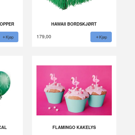
KOPPER
HAWAII BORDSKJØRT
179,00
Kjøp
Kjøp
CAL
FLAMINGO KAKELYS