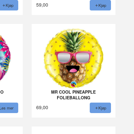
59,00
Kjøp
Kjøp
GO
MR COOL PINEAPPLE
FOLIEBALLONG
69,00
Les mer
Kjøp