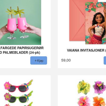
LFARGEDE PAPIRSUGERØR
VAIANA INVITASJONER (
D PALMEBLADER (24-pk)
59,00
Kjøp