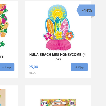
-44%
HULA BEACH MINI HONEYCOMB (4-
TTI
pk)
25,00
Kjøp
Kjøp
45,00
Rabatt