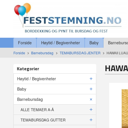
Gå
Lukk
til
innholdet
Produkter
Forside
Høytid / Begivenheter
Baby
Barneburs
Forside
Barnebursdag
TEMABURSDAG JENTER
HAWAII LUA
HAWAI
Kategorier
Høytid / Begivenheter
Baby
Barnebursdag
ALLE TEMAER A-Å
TEMABURSDAG GUTTER