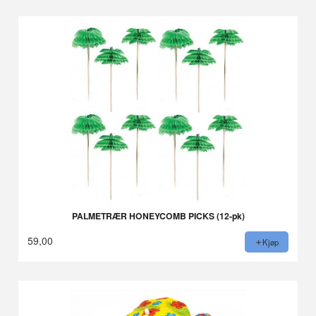
PALMETRÆR HONEYCOMB PICKS (12-pk)
59,00
Kjøp