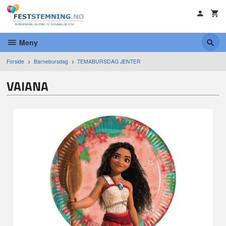
Gå
til
innholdet
Meny
Forside
Barnebursdag
TEMABURSDAG JENTER
VAIANA