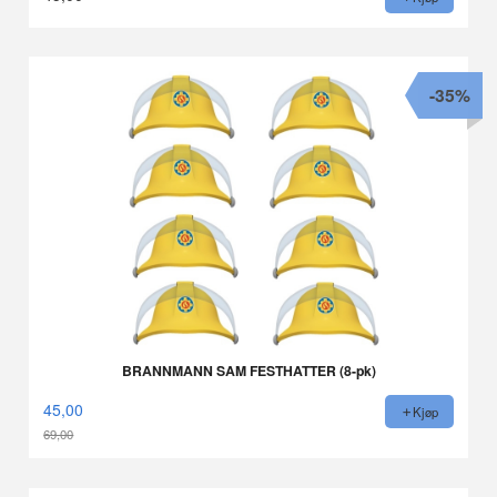
-35%
BRANNMANN SAM FESTHATTER (8-pk)
45,00
Kjøp
69,00
Rabatt