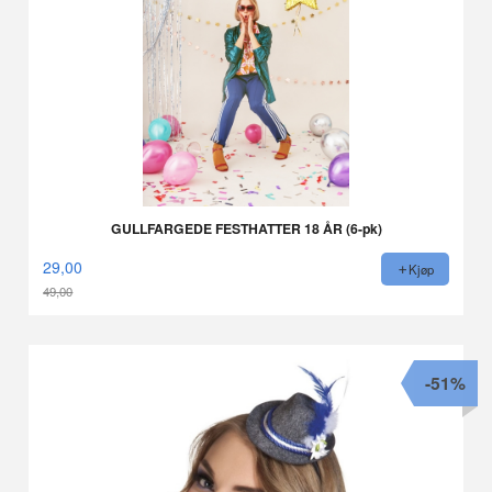
GULLFARGEDE FESTHATTER 18 ÅR (6-pk)
29,00
Kjøp
49,00
Rabatt
-51%