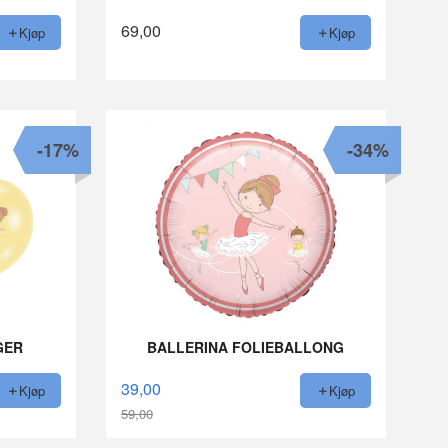
69,00
Kjøp
Kjøp
-17%
-34%
GER
BALLERINA FOLIEBALLONG
39,00
Kjøp
Kjøp
59,00
Rabatt