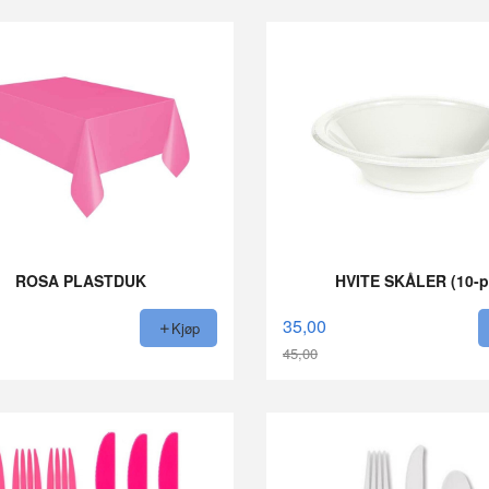
ROSA PLASTDUK
HVITE SKÅLER (10-p
35,00
Kjøp
45,00
Rabatt