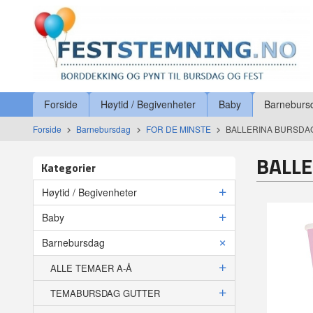
Gå
Lukk
til
innholdet
Produkter
Forside
Høytid / Begivenheter
Baby
Barneburs
Forside
Barnebursdag
FOR DE MINSTE
BALLERINA BURSDA
BALL
Kategorier
Høytid / Begivenheter
Baby
Barnebursdag
ALLE TEMAER A-Å
TEMABURSDAG GUTTER