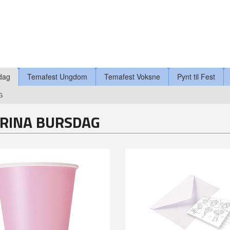
dag
Temafest Ungdom
Temafest Voksne
Pynt til Fest
G
ERINA BURSDAG