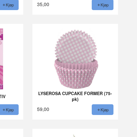
35,00
Kjøp
Kjøp
LYSEROSA CUPCAKE FORMER (75-
TIV
pk)
59,00
Kjøp
Kjøp