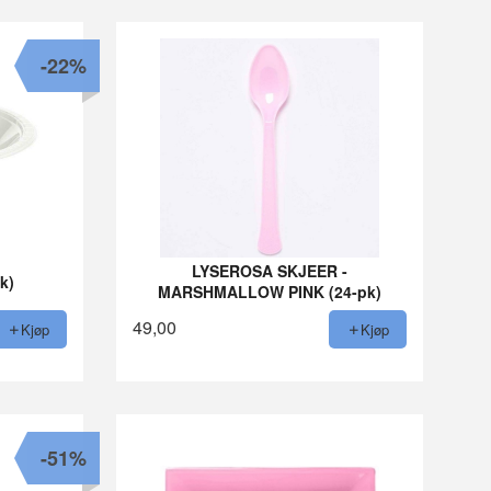
-22%
LYSEROSA SKJEER -
k)
MARSHMALLOW PINK (24-pk)
49,00
Kjøp
Kjøp
-51%