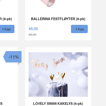
 (8-pk)
BALLERINA FESTFLØYTER (8-pk)
45,00
Kjøp
Kjøp
69,00
Rabatt
-11%
YS
LOVELY SWAN KAKELYS (6-pk)