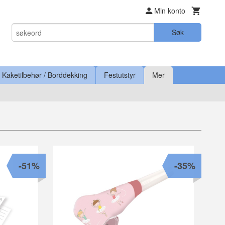
Min konto
Søk
Kaketilbehør / Borddekking
Festutstyr
Mer
-51%
-35%