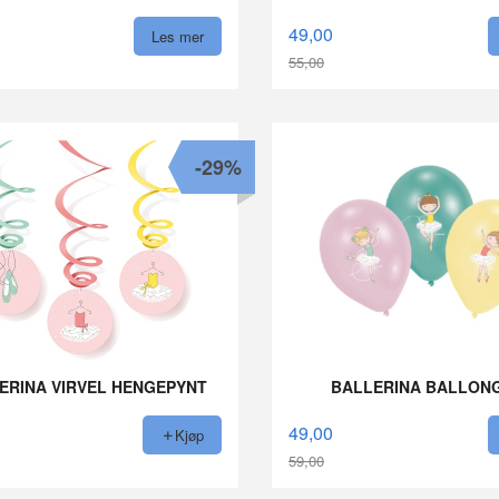
49,00
Les mer
55,00
Rabatt
-29%
ERINA VIRVEL HENGEPYNT
BALLERINA BALLON
49,00
Kjøp
59,00
Rabatt