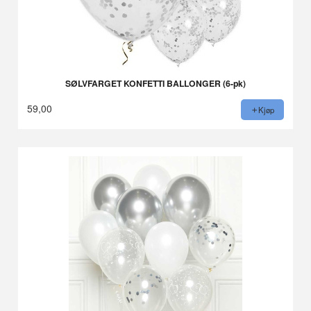
SØLVFARGET KONFETTI BALLONGER (6-pk)
59,00
Kjøp