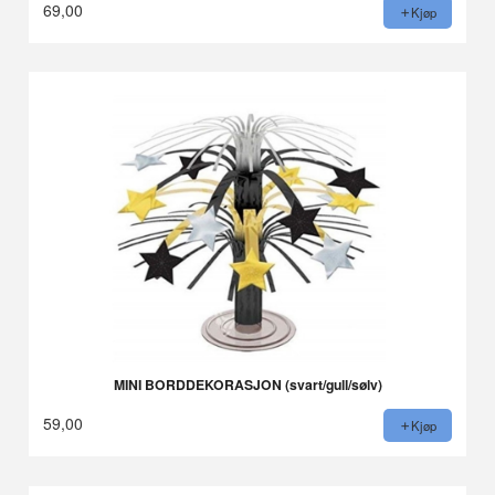
69,00
Kjøp
MINI BORDDEKORASJON (svart/gull/sølv)
59,00
Kjøp