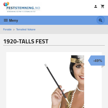
Gå
til
innholdet
Meny
Forside
Temafest Voksne
1920-TALLS FEST
-49%