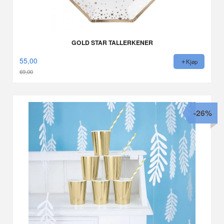
GOLD STAR TALLERKENER
55,00
Kjøp
69,00
Rabatt
-26%