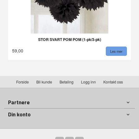
STOR SVART POM POM (1-pk/3-pk)
59,00
Les mer
Forside
Bli kunde
Betaling
Logg inn
Kontakt oss
Partnere
Din konto