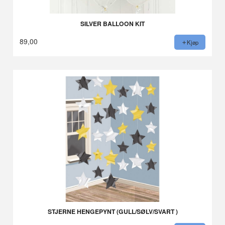
SILVER BALLOON KIT
89,00
Kjøp
STJERNE HENGEPYNT (GULL/SØLV/SVART )