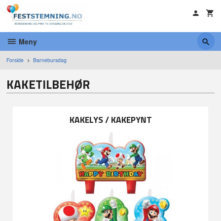
Gå
til
innholdet
Meny
Forside
Barnebursdag
KAKETILBEHØR
KAKELYS / KAKEPYNT