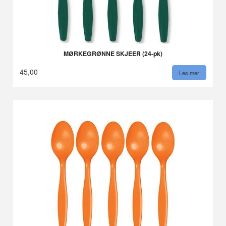
MØRKEGRØNNE SKJEER (24-pk)
45,00
Les mer