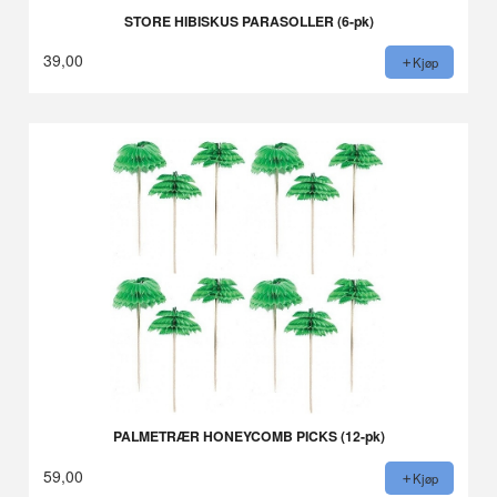
STORE HIBISKUS PARASOLLER (6-pk)
39,00
Kjøp
PALMETRÆR HONEYCOMB PICKS (12-pk)
59,00
Kjøp