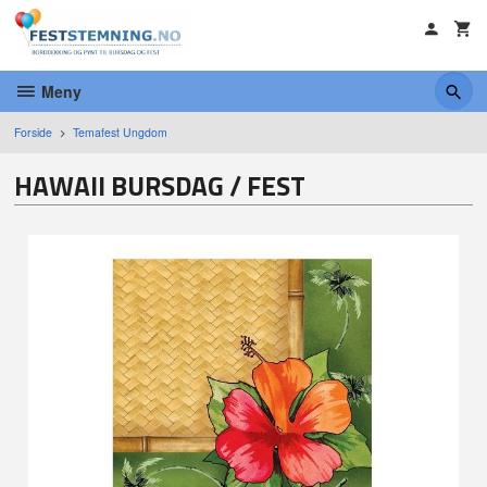
Gå
til
innholdet
Meny
Forside
Temafest Ungdom
HAWAII BURSDAG / FEST