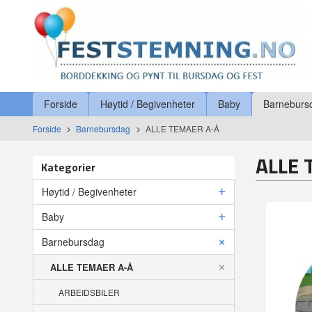
Gå
Lukk
til
innholdet
Produkter
Forside
Høytid / Begivenheter
Baby
Barneburs
Forside
Barnebursdag
ALLE TEMAER A-Å
ALLE 
Kategorier
Høytid / Begivenheter
Baby
Barnebursdag
ALLE TEMAER A-Å
ARBEIDSBILER