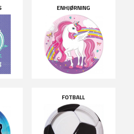
S
ENHJØRNING
FOTBALL