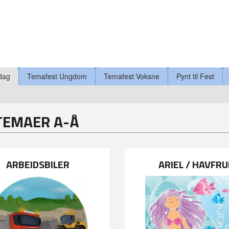
dag
Temafest Ungdom
Temafest Voksne
Pynt til Fest
TEMAER A-Å
ARBEIDSBILER
ARIEL / HAVFRU