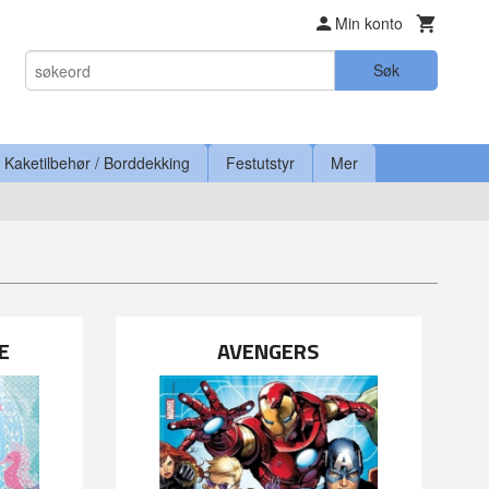
Min konto
Søk
Kaketilbehør / Borddekking
Festutstyr
Mer
E
AVENGERS