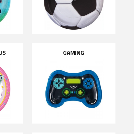
US
GAMING