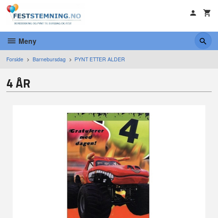
Gå
til
innholdet
Meny
Forside
Barnebursdag
PYNT ETTER ALDER
4 ÅR