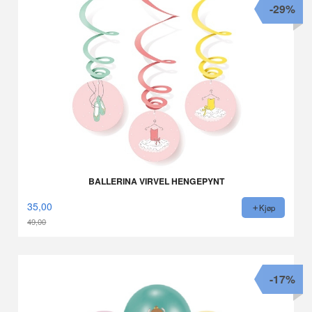
-29%
BALLERINA VIRVEL HENGEPYNT
35,00
Kjøp
49,00
Rabatt
-17%