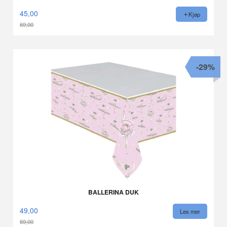
45,00
Kjøp
69,00
Rabatt
-29%
BALLERINA DUK
49,00
Les mer
69,00