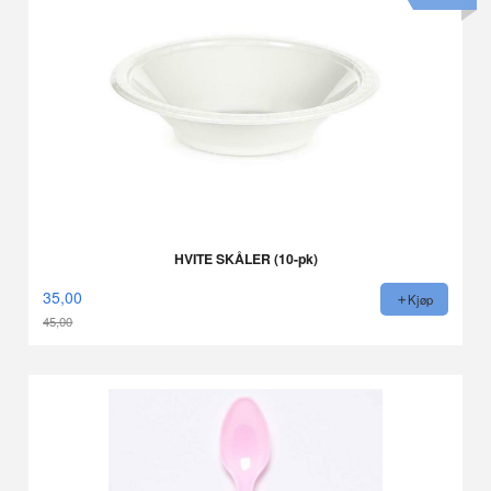
HVITE SKÅLER (10-pk)
35,00
Kjøp
45,00
Rabatt