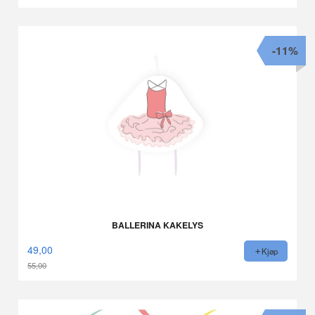
Rabatt
-11%
BALLERINA KAKELYS
49,00
Kjøp
55,00
Rabatt