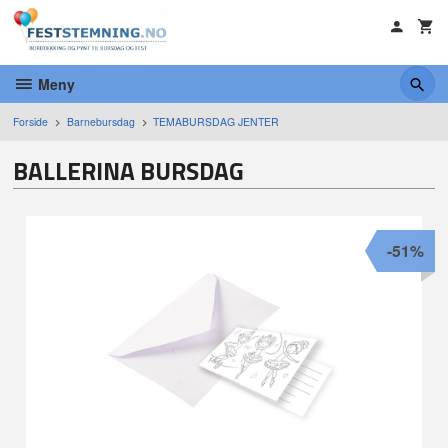
Gå
til
innholdet
Meny
Forside
Barnebursdag
TEMABURSDAG JENTER
BALLERINA BURSDAG
-51%