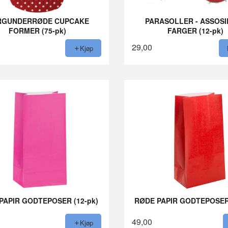
RGUNDERRØDE CUPCAKE
PARASOLLER - ASSOS
FORMER (75-pk)
FARGER (12-pk)
29,00
Kjøp
PAPIR GODTEPOSER (12-pk)
RØDE PAPIR GODTEPOSER 
49,00
Kjøp