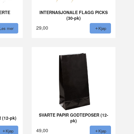
IERTE
INTERNASJONALE FLAGG PICKS
(30-pk)
29,00
Les mer
Kjøp
SVARTE PAPIR GODTEPOSER (12-
(12-pk)
pk)
49,00
Kjøp
Kjøp