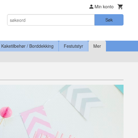
Min konto
Søk
Kaketilbehør / Borddekking
Festutstyr
Mer