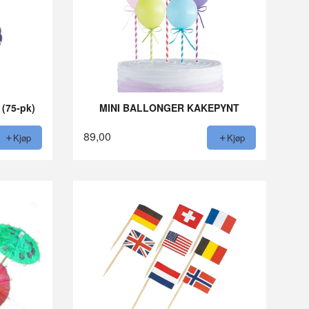
(75-pk)
MINI BALLONGER KAKEPYNT
89,00
Kjøp
Kjøp