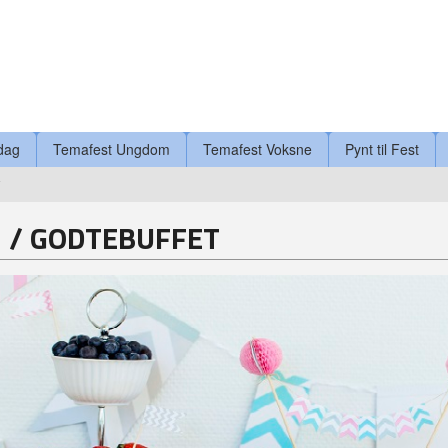
dag
Temafest Ungdom
Temafest Voksne
Pynt til Fest
T
 / GODTEBUFFET