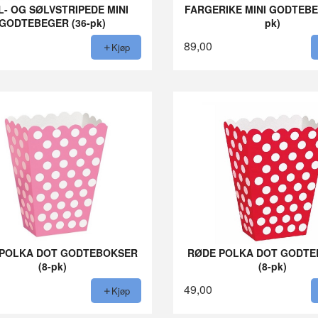
- OG SØLVSTRIPEDE MINI
FARGERIKE MINI GODTEBE
GODTEBEGER (36-pk)
pk)
89,00
Kjøp
 POLKA DOT GODTEBOKSER
RØDE POLKA DOT GODT
(8-pk)
(8-pk)
49,00
Kjøp