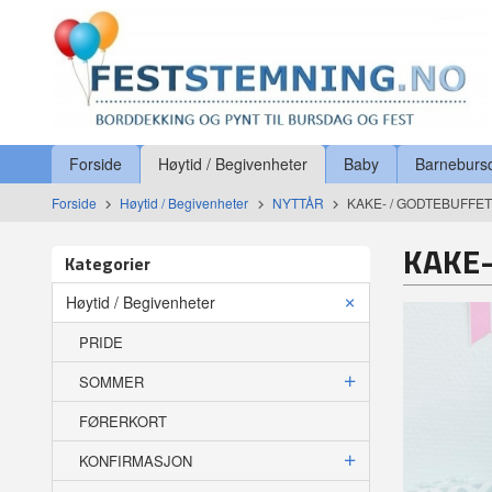
Gå
Lukk
til
innholdet
Produkter
Forside
Høytid / Begivenheter
Baby
Barneburs
Forside
Høytid / Begivenheter
NYTTÅR
KAKE- / GODTEBUFFE
KAKE-
Kategorier
Høytid / Begivenheter
PRIDE
SOMMER
FØRERKORT
KONFIRMASJON