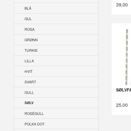
39,00
BLÅ
GUL
ROSA
GRØNN
TURKIS
LILLA
HVIT
SVART
SØLVF
GULL
SØLV
25,00
ROSÉGULL
POLKA DOT