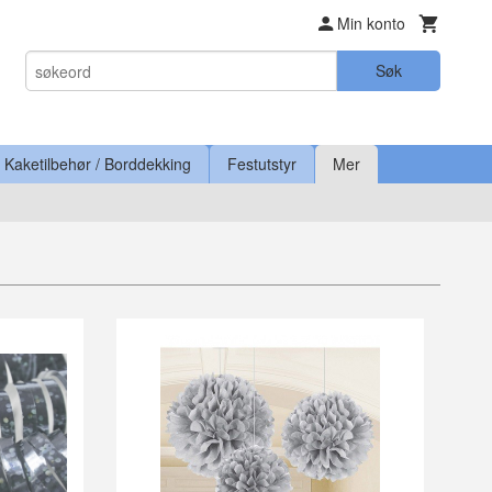
Min konto
Søk
Kaketilbehør / Borddekking
Festutstyr
Mer