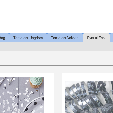
dag
Temafest Ungdom
Temafest Voksne
Pynt til Fest