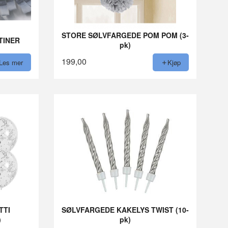
STORE SØLVFARGEDE POM POM (3-
TINER
pk)
199,00
Les mer
Kjøp
TTI
SØLVFARGEDE KAKELYS TWIST (10-
)
pk)