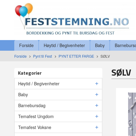
Gå
Lukk
til
innholdet
Produkter
Forside
Høytid / Begivenheter
Baby
Barneburs
Forside
Pynt til Fest
PYNT ETTER FARGE
SØLV
SØLV
Kategorier
Høytid / Begivenheter
Baby
Barnebursdag
Temafest Ungdom
Temafest Voksne