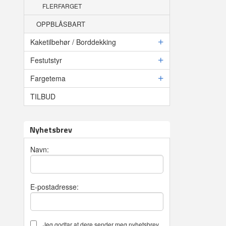
FLERFARGET
OPPBLÅSBART
Kaketilbehør / Borddekking
Festutstyr
Fargetema
TILBUD
Nyhetsbrev
Navn:
E-postadresse:
Jeg godtar at dere sender meg nyhetsbrev,