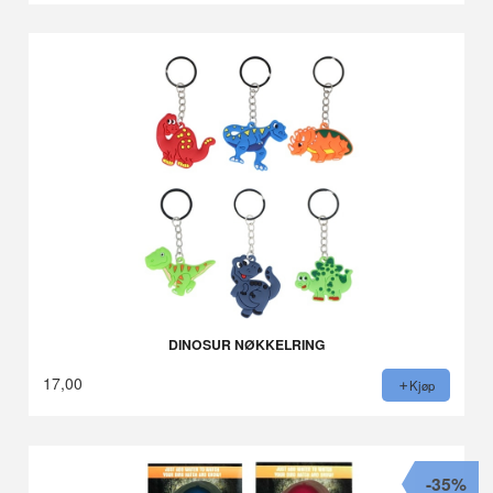
DINOSUR NØKKELRING
17,00
Kjøp
-35%