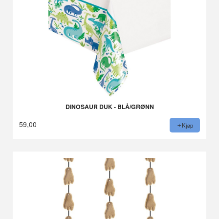
DINOSAUR DUK - BLÅ/GRØNN
59,00
Kjøp