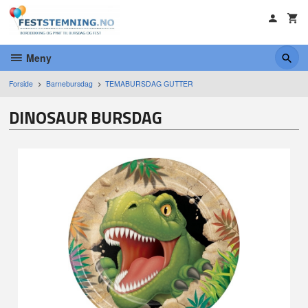
Gå
til
innholdet
Meny
Forside
Barnebursdag
TEMABURSDAG GUTTER
DINOSAUR BURSDAG