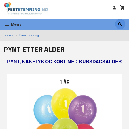
Gå
til
innholdet
Meny
Forside
Barnebursdag
PYNT ETTER ALDER
PYNT, KAKELYS OG KORT MED BURSDAGSALDER
1 ÅR