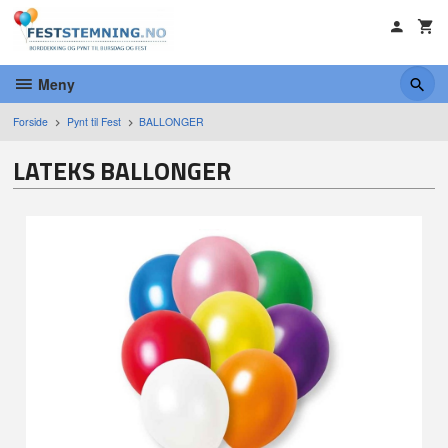
Gå
til
innholdet
Meny
Forside
Pynt til Fest
BALLONGER
LATEKS BALLONGER