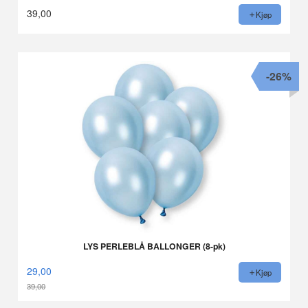
39,00
Kjøp
-26%
LYS PERLEBLÅ BALLONGER (8-pk)
29,00
Kjøp
39,00
Rabatt