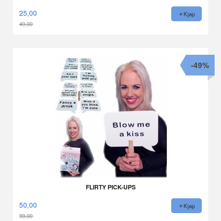
25,00
Kjøp
49,00
Rabatt
-49%
FLIRTY PICK-UPS
50,00
Kjøp
99,00