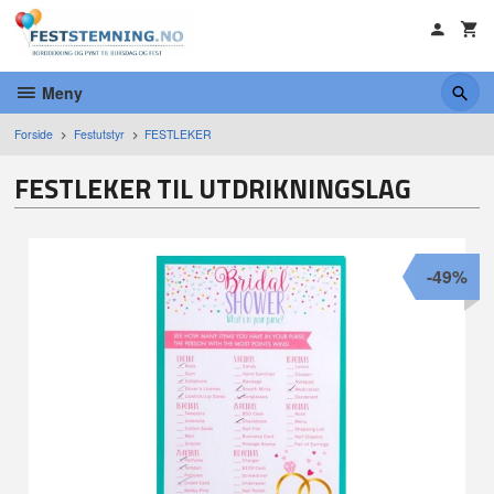
Gå
til
innholdet
Meny
Forside
Festutstyr
FESTLEKER
FESTLEKER TIL UTDRIKNINGSLAG
-49%