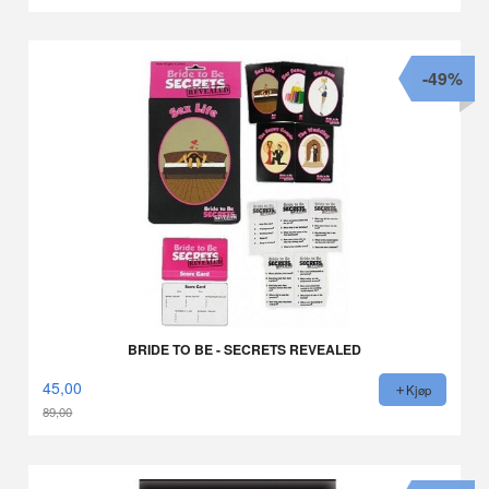
Rabatt
-49%
BRIDE TO BE - SECRETS REVEALED
45,00
Kjøp
89,00
Rabatt