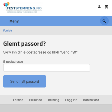
Gå
til
innholdet
Meny
Forside
Glemt passord?
Skriv inn din e-postadresse og klikk "Send nytt".
E-postadresse
Forside
Bli kunde
Betaling
Logg inn
Kontakt oss