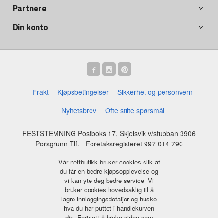
Partnere
Din konto
Frakt
Kjøpsbetingelser
Sikkerhet og personvern
Nyhetsbrev
Ofte stilte spørsmål
FESTSTEMNING Postboks 17, Skjelsvik v/stubban 3906
Porsgrunn Tlf.
- Foretaksregisteret 997 014 790
Vår nettbutikk bruker cookies slik at
du får en bedre kjøpsopplevelse og
vi kan yte deg bedre service. Vi
bruker cookies hovedsaklig til å
lagre innloggingsdetaljer og huske
hva du har puttet i handlekurven
din. Fortsett å bruke siden som