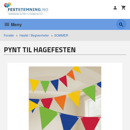
Gå
til
innholdet
Meny
Forside
Høytid / Begivenheter
SOMMER
PYNT TIL HAGEFESTEN