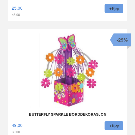
25,00
Kjøp
45,00
Rabatt
-29%
BUTTERFLY SPARKLE BORDDEKORASJON
49,00
Kjøp
69,00