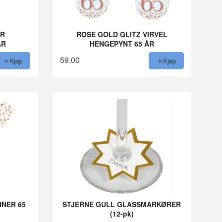
ER
ROSE GOLD GLITZ VIRVEL
ÅR
HENGEPYNT 65 ÅR
59,00
Kjøp
Kjøp
NNER 65
STJERNE GULL GLASSMARKØRER
(12-pk)