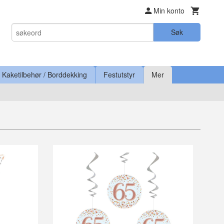
Min konto
Søk
Kaketilbehør / Borddekking
Festutstyr
Mer