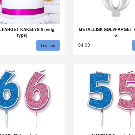
FARGET KAKELYS 5 (velg
METALLISK SØLVFARGET 
type)
6
34,00
Les mer