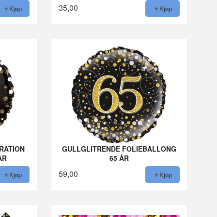
35,00
Kjøp
Kjøp
RATION
GULLGLITRENDE FOLIEBALLONG
ÅR
65 ÅR
59,00
Kjøp
Kjøp