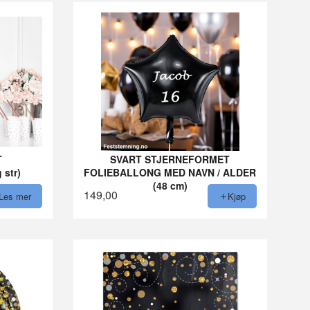
T
SVART STJERNEFORMET
 str)
FOLIEBALLONG MED NAVN / ALDER
(48 cm)
149,00
Les mer
Kjøp