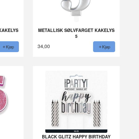
KAKELYS
METALLISK SØLVFARGET KAKELYS
5
34,00
Kjøp
Kjøp
BLACK GLITZ HAPPY BIRTHDAY