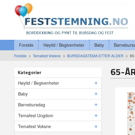
Gå
Lukk
til
innholdet
Produkter
Forside
Høytid / Begivenheter
Baby
Barneburs
Forside
Temafest Voksne
BURSDAGSTEMA ETTER ALDER
65
65-Å
Kategorier
Høytid / Begivenheter
Baby
Barnebursdag
Temafest Ungdom
Temafest Voksne