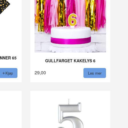
NNER 65
GULLFARGET KAKELYS 6
29,00
Kjøp
Les mer