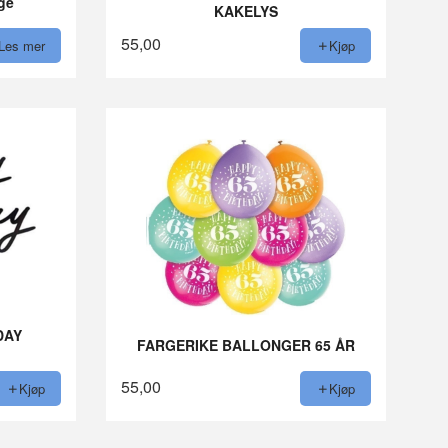
rge
KAKELYS
55,00
Les mer
Kjøp
DAY
FARGERIKE BALLONGER 65 ÅR
55,00
Kjøp
Kjøp