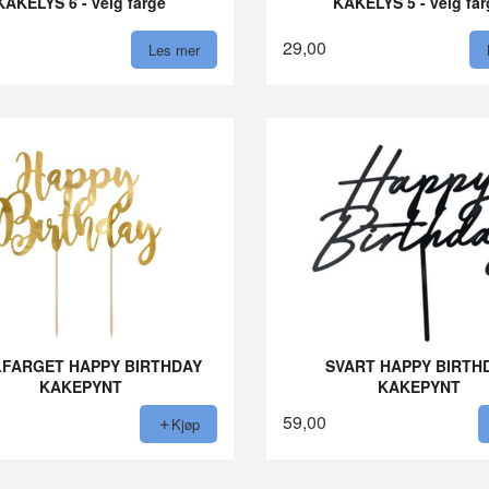
KAKELYS 6 - velg farge
KAKELYS 5 - velg fa
29,00
Les mer
FARGET HAPPY BIRTHDAY
SVART HAPPY BIRTH
KAKEPYNT
KAKEPYNT
59,00
Kjøp