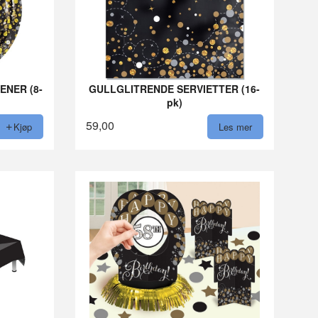
ENER (8-
GULLGLITRENDE SERVIETTER (16-
pk)
59,00
Kjøp
Les mer