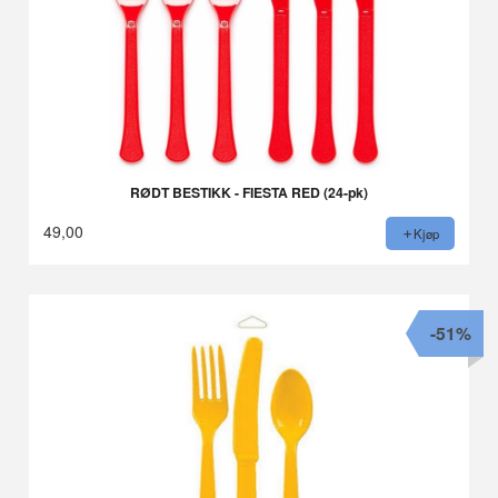
RØDT BESTIKK - FIESTA RED (24-pk)
49,00
Kjøp
-51%