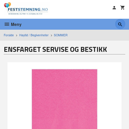
Gå
til
innholdet
Meny
Forside
Høytid / Begivenheter
SOMMER
ENSFARGET SERVISE OG BESTIKK