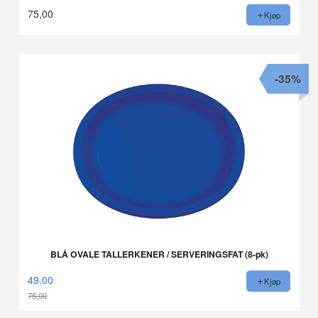
75,00
Kjøp
-35%
BLÅ OVALE TALLERKENER / SERVERINGSFAT (8-pk)
49,00
Kjøp
75,00
Rabatt