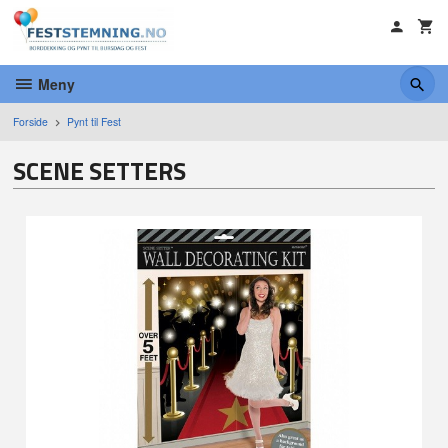
Gå
til
innholdet
Meny
Forside
Pynt til Fest
SCENE SETTERS