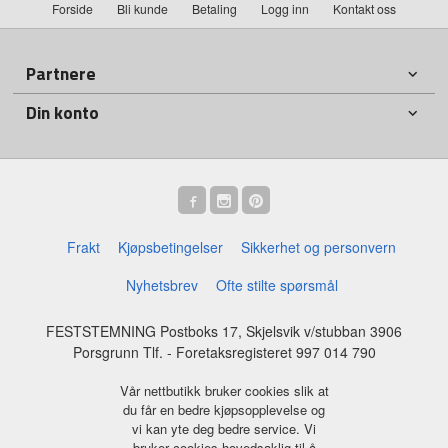
Forside
Bli kunde
Betaling
Logg inn
Kontakt oss
Partnere
Din konto
Frakt
Kjøpsbetingelser
Sikkerhet og personvern
Nyhetsbrev
Ofte stilte spørsmål
FESTSTEMNING Postboks 17, Skjelsvik v/stubban 3906
Porsgrunn Tlf.
- Foretaksregisteret 997 014 790
Vår nettbutikk bruker cookies slik at
du får en bedre kjøpsopplevelse og
vi kan yte deg bedre service. Vi
bruker cookies hovedsaklig til å