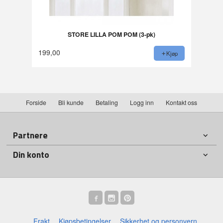
STORE LILLA POM POM (3-pk)
199,00
Kjøp
Forside
Bli kunde
Betaling
Logg inn
Kontakt oss
Partnere
Din konto
Frakt
Kjøpsbetingelser
Sikkerhet og personvern