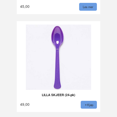
45,00
Les mer
LILLA SKJEER (24-pk)
49,00
Kjøp