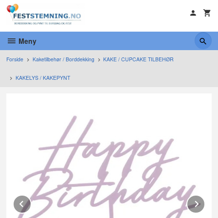
Gå
til
innholdet
Meny
Forside
Kaketilbehør / Borddekking
KAKE / CUPCAKE TILBEHØR
KAKELYS / KAKEPYNT
Prev
Ne