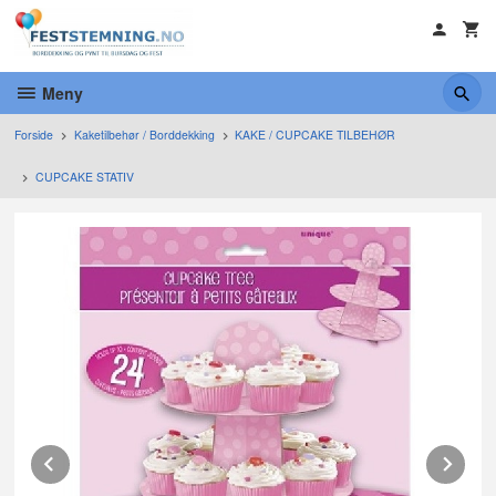
Gå
til
innholdet
Meny
Forside
Kaketilbehør / Borddekking
KAKE / CUPCAKE TILBEHØR
CUPCAKE STATIV
Prev
Ne