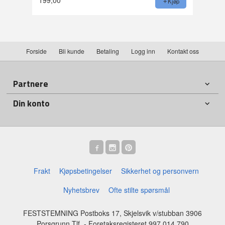
199,00
Kjøp
Forside
Bli kunde
Betaling
Logg inn
Kontakt oss
Partnere
Din konto
Frakt
Kjøpsbetingelser
Sikkerhet og personvern
Nyhetsbrev
Ofte stilte spørsmål
FESTSTEMNING Postboks 17, Skjelsvik v/stubban 3906
Porsgrunn Tlf.
- Foretaksregisteret 997 014 790