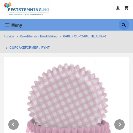
Gå
til
innholdet
Meny
Forside
Kaketilbehør / Borddekking
KAKE / CUPCAKE TILBEHØR
CUPCAKEFORMER / PYNT
Prev
Ne