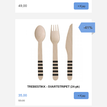
49,00
Kjøp
-41%
TREBESTIKK - SVARTSTRIPET (24-pk)
35,00
Kjøp
59,00
Rabatt