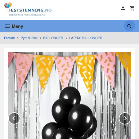
Gå
til
innholdet
Meny
Forside
Pynt til Fest
BALLONGER
LATEKS BALLONGER
Prev
Ne