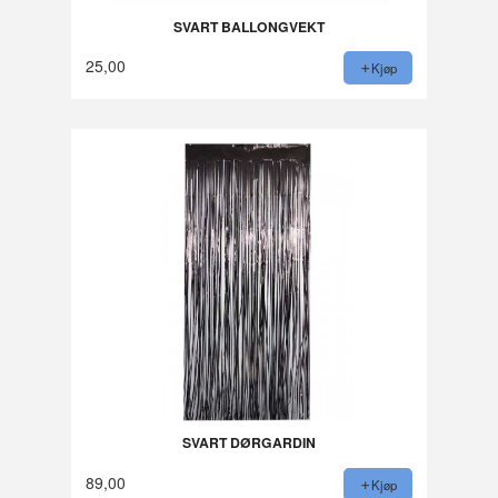
SVART BALLONGVEKT
25,00
Kjøp
SVART DØRGARDIN
89,00
Kjøp