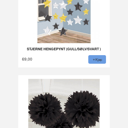
STJERNE HENGEPYNT (GULL/SØLV/SVART )
69,00
Kjøp