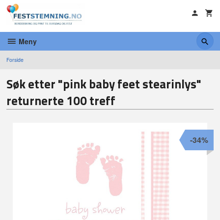
Gå
til
innholdet
Meny
Forside
Søk etter "pink baby feet stearinlys"
returnerte 100 treff
-34%