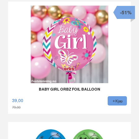
-51%
BABY GIRL ORBZ FOIL BALLOON
39,00
Kjøp
79,00
Rabatt