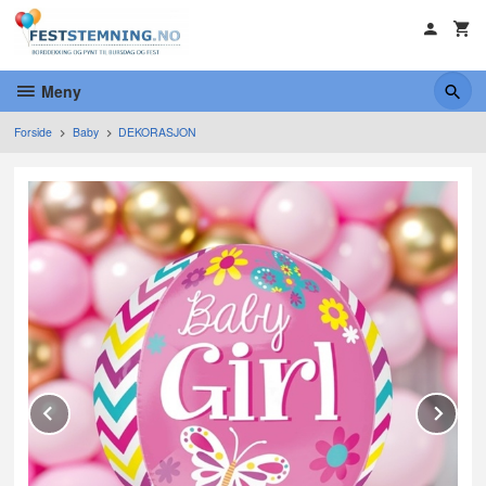
Gå
til
innholdet
Meny
Forside
Baby
DEKORASJON
Prev
Ne