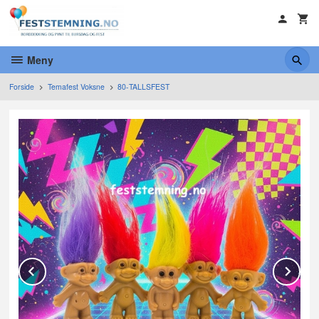
Gå
til
innholdet
Meny
Forside
Temafest Voksne
80-TALLSFEST
Prev
Ne