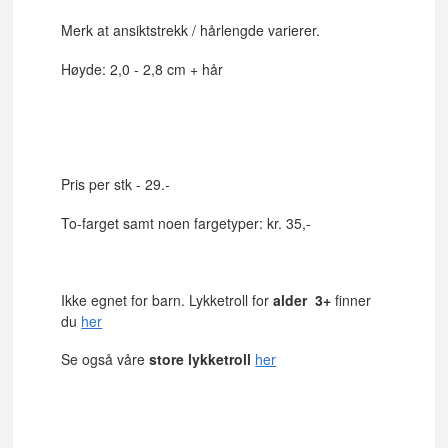
Merk at ansiktstrekk / hårlengde varierer.
Høyde: 2,0 - 2,8 cm + hår
Pris per stk - 29.-
To-farget samt noen fargetyper: kr. 35,-
Ikke egnet for barn. Lykketroll for
alder 3+
finner
du
her
Se også våre
store lykketroll
her