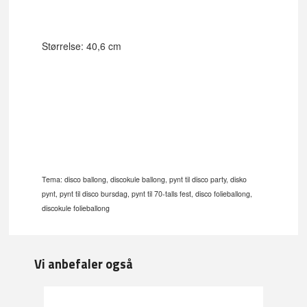
Størrelse: 40,6 cm
Tema: disco ballong, discokule ballong, pynt til disco party,
disko
pynt,
pynt til disco bursdag, pynt til 70-talls fest, disco folieballong,
discokule folieballong
Vi anbefaler også