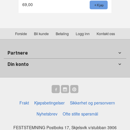
69,00
Kjøp
Forside
Bli kunde
Betaling
Logg inn
Kontakt oss
Partnere
Din konto
Frakt
Kjøpsbetingelser
Sikkerhet og personvern
Nyhetsbrev
Ofte stilte spørsmål
FESTSTEMNING Postboks 17, Skjelsvik v/stubban 3906