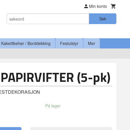
Min konto
Søk
Kaketilbehør / Borddekking
Festutstyr
Mer
 PAPIRVIFTER (5-pk)
 FESTDEKORASJON
På lager