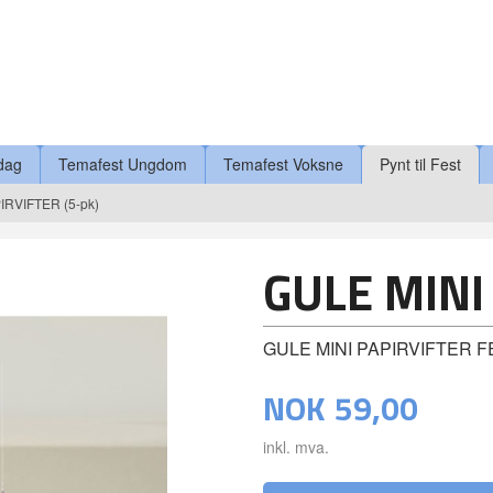
dag
Temafest Ungdom
Temafest Voksne
Pynt til Fest
IRVIFTER (5-pk)
GULE MINI
GULE MINI PAPIRVIFTER
NOK
59,00
inkl. mva.