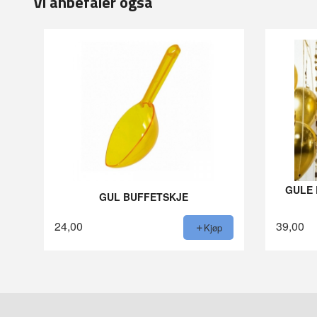
Vi anbefaler også
GULE 
GUL BUFFETSKJE
24,00
39,00
Kjøp