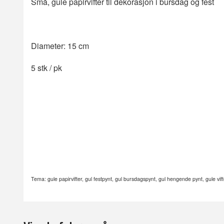
Små, gule papirvifter til dekorasjon i bursdag og fest
Diameter: 15 cm
5 stk / pk
Tema: gule papirvifter, gul festpynt, gul bursdagspynt, gul hengende pynt, gule vift