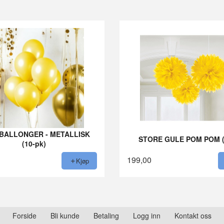
BALLONGER - METALLISK
STORE GULE POM POM (
(10-pk)
199,00
Kjøp
Forside
Bli kunde
Betaling
Logg inn
Kontakt oss