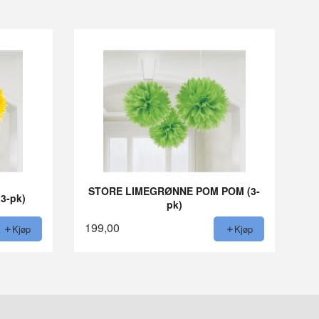
STORE LIMEGRØNNE POM POM (3-
3-pk)
pk)
199,00
Kjøp
Kjøp