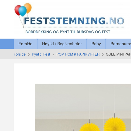
Gå
Lukk
til
innholdet
Produkter
Forside
Høytid / Begivenheter
Baby
Barneburs
Forside
Pynt til Fest
POM POM & PAPIRVIFTER
GULE MINI PAP