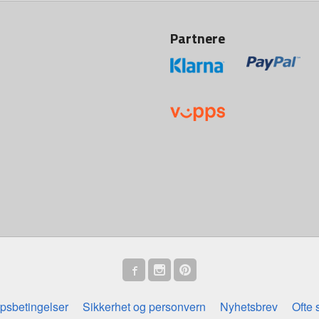
Partnere
psbetingelser
Sikkerhet og personvern
Nyhetsbrev
Ofte 