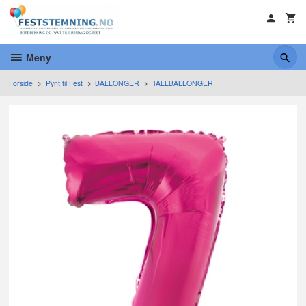
Gå
til
innholdet
Meny
Forside
Pynt til Fest
BALLONGER
TALLBALLONGER