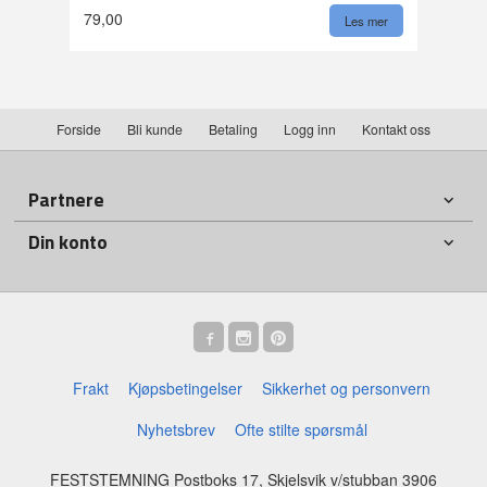
79,00
Les mer
Forside
Bli kunde
Betaling
Logg inn
Kontakt oss
Partnere
Din konto
Frakt
Kjøpsbetingelser
Sikkerhet og personvern
Nyhetsbrev
Ofte stilte spørsmål
FESTSTEMNING Postboks 17, Skjelsvik v/stubban 3906