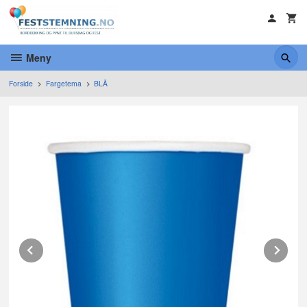
Gå
til
innholdet
Meny
Forside
Fargetema
BLÅ
Prev
Ne