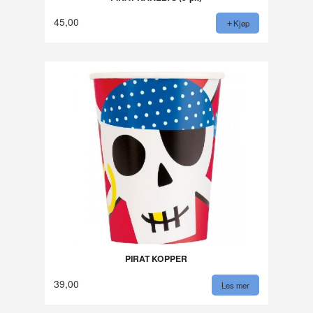
45,00
Kjøp
PIRAT KOPPER
39,00
Les mer