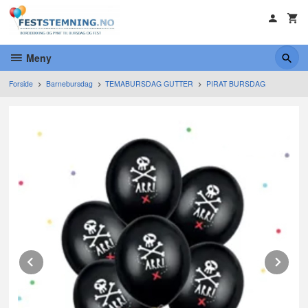
Gå
til
innholdet
Meny
Forside
Barnebursdag
TEMABURSDAG GUTTER
PIRAT BURSDAG
Prev
Ne