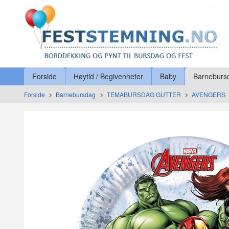
Gå
Lukk
til
innholdet
Produkter
Forside
Høytid / Begivenheter
Baby
Barneburs
Forside
Barnebursdag
TEMABURSDAG GUTTER
AVENGERS