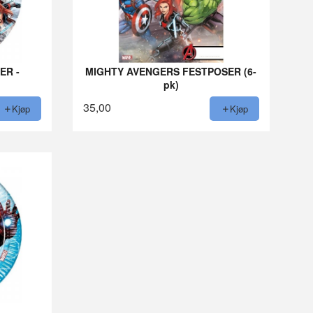
ER -
MIGHTY AVENGERS FESTPOSER (6-
pk)
35,00
Kjøp
Kjøp