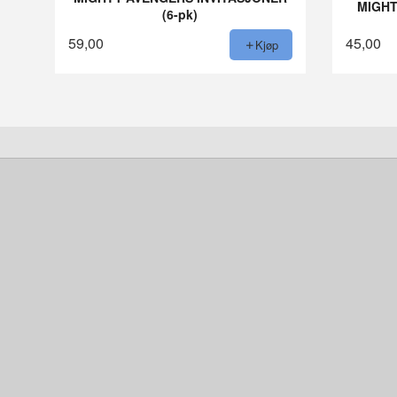
MIGHT
(6-pk)
59,00
45,00
Kjøp