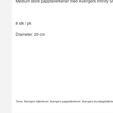
Medium store papptallerkener med Avengers Infinity S
8 stk / pk
Diameter: 20 cm
Tema: Avengers tallerkener, Avengers papptallerkener, Avengers bursdagstallerke