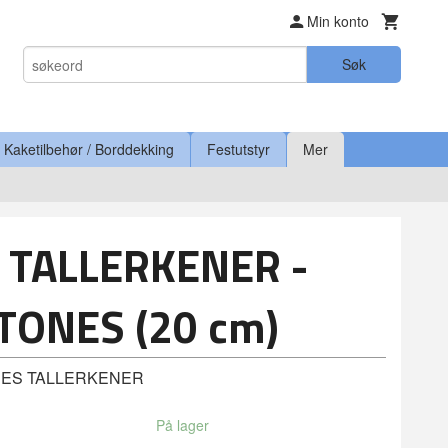
Min konto
Søk
Kaketilbehør / Borddekking
Festutstyr
Mer
 TALLERKENER -
STONES (20 cm)
NES TALLERKENER
På lager