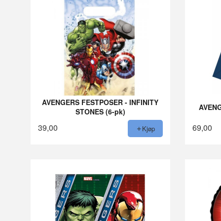
AVENGERS FESTPOSER - INFINITY
AVENG
STONES (6-pk)
39,00
69,00
Kjøp