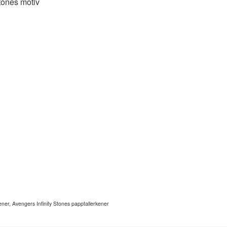
tones motiv
ner, Avengers Infinity Stones papptallerkener