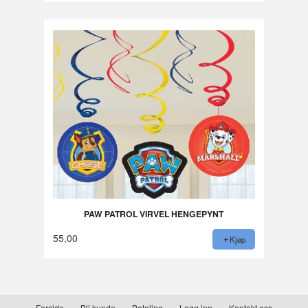
PAW PATROL VIRVEL HENGEPYNT
55,00
Kjøp
Forside
Bli kunde
Betaling
Logg inn
Kontakt oss