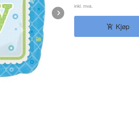
inkl. mva.
Next
Kjøp
BLÅ FOLIEBALLONG TIL BABY GUT