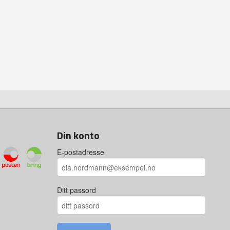
Din konto
E-postadresse
Ditt passord