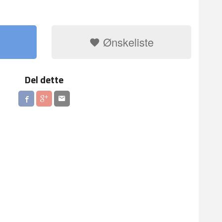
Ønskeliste
Del dette
T
FOLIEBALLON