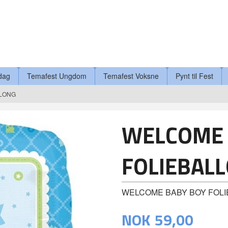
dag
Temafest Ungdom
Temafest Voksne
Pynt til Fest
LLONG
WELCOME 
FOLIEBAL
WELCOME BABY BOY FOL
NOK
59,00