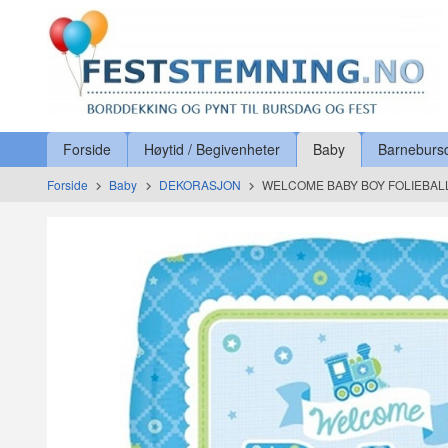
Gå
Lukk
til
innholdet
Produkter
Forside
Høytid / Begivenheter
Baby
Barneburs
Forside
Baby
DEKORASJON
WELCOME BABY BOY FOLIEBA