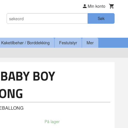
Min konto
Søk
Kaketilbehør / Borddekking
Festutstyr
Mer
BABY BOY
LONG
IEBALLONG
På lager