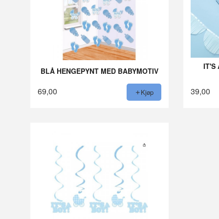
IT'
BLÅ HENGEPYNT MED BABYMOTIV
69,00
39,00
Kjøp