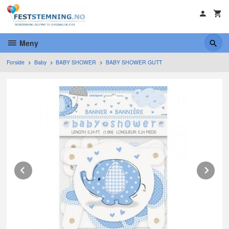
Gå
til
innholdet
Meny
Forside
Baby
BABY SHOWER
BABY SHOWER GUTT
Prev
Ne