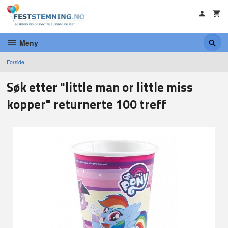
Gå
til
innholdet
Meny
Forside
Søk etter "little man or little miss
kopper" returnerte 100 treff